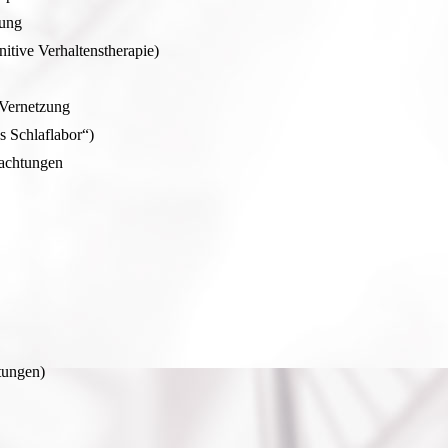
lung
itive Verhaltenstherapie)
 Vernetzung
s Schlaflabor“)
tachtungen
tungen)