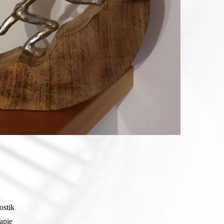
ostik
apie